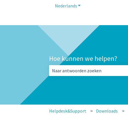
Nederlands
Submenu tonen voor vert
Hoe kunnen we helpen?
Er zijn geen suggesties want het zoekv
Helpdesk&Support
Downloads