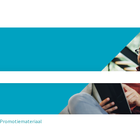
alingen
eld is leeg.
Promotiemateriaal