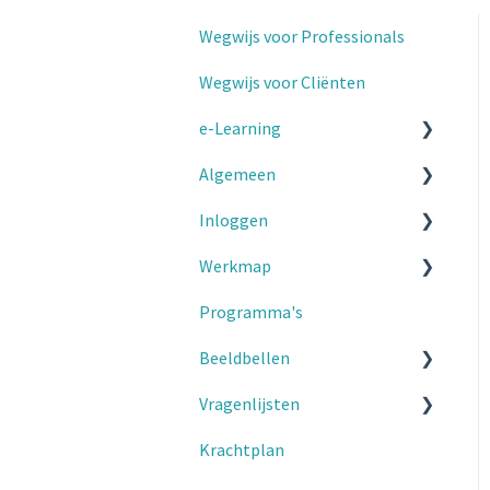
Wegwijs voor Professionals
Wegwijs voor Cliënten
e-Learning
Algemeen
Microlearnings
Inloggen
e-learning voor
Voor Professionals
professionals
Werkmap
Voor Clienten
2-factor authenticatie
Kennisdeling
Programma's
Voor Professionals
Beeldbellen
Voor Cliënten
Vragenlijsten
Voor Cliënten
Krachtplan
Voor clienten